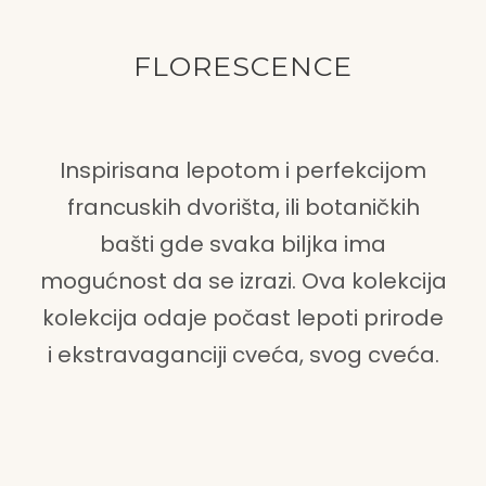
FLORESCENCE
Inspirisana lepotom i perfekcijom
francuskih dvorišta, ili botaničkih
bašti gde svaka biljka ima
mogućnost da se izrazi. Ova kolekcija
kolekcija odaje počast lepoti prirode
i ekstravaganciji cveća, svog cveća.