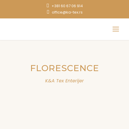
+381 60 67 06 914
office@ka-tex.rs
FLORESCENCE
K&A Tex Enterijer