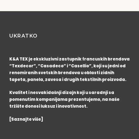
UKRATKO
K&A TEX je ekskluzivni zastupnik francuskih brendova
“Texdecor”, “Casadeco” i “Casellio”, koji su jedni od
renomiranih svetskih brendova u oblasti zidnih
tapeta, panela, zavesa i drugih tekstilnih proizvoda.
Kvalitet i nesvakidašnji dizajn koji u saradnji sa
pomenutim kompanijama prezentujemo, na naše
tržište donosi luksuz i inovativnost.
[Saznajte više]