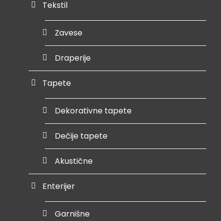
Tekstil
Zavese
Draperije
Tapete
Dekorativne tapete
Dečije tapete
Akustične
Enterijer
Garnišne