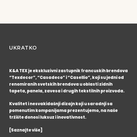
UKRATKO
K&A TEX je ekskluzivni zastupnik francuskih brendova
“Texdecor”, “Casadeco” i “Casellio”, koji su jedni od
renomiranih svetskih brendova u oblasti zidnih
tapeta, panela, zavesa i drugih tekstilnih proizvoda.
Kvalitet i nesvakidašnji dizajn koji u saradnji sa
pomenutim kompanijama prezentujemo, na naše
tržište donosi luksuz i inovativnost.
[Saznajte više]