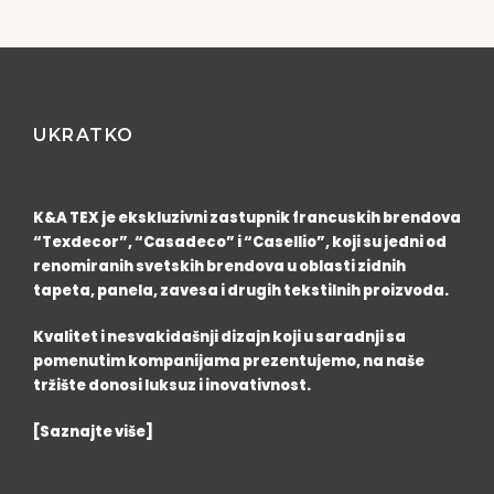
UKRATKO
K&A TEX je ekskluzivni zastupnik francuskih brendova
“Texdecor”, “Casadeco” i “Casellio”, koji su jedni od
renomiranih svetskih brendova u oblasti zidnih
tapeta, panela, zavesa i drugih tekstilnih proizvoda.
Kvalitet i nesvakidašnji dizajn koji u saradnji sa
pomenutim kompanijama prezentujemo, na naše
tržište donosi luksuz i inovativnost.
[Saznajte više]