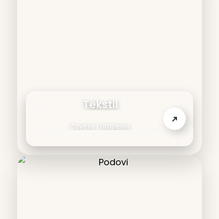
Tekstil
➜
Zavese i draperije