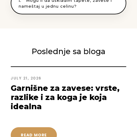
Mogu li da uskladim tapete, zavese i
nameštaj u jednu celinu?
Poslednje sa bloga
JULY 21, 2026
Garnišne za zavese: vrste,
razlike i za koga je koja
idealna
READ MORE