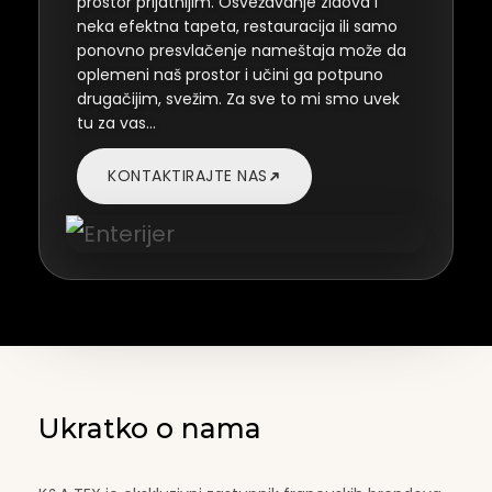
prostor prijatnijim. Osvežavanje zidova i
neka efektna tapeta, restauracija ili samo
ponovno presvlačenje nameštaja može da
oplemeni naš prostor i učini ga potpuno
drugačijim, svežim. Za sve to mi smo uvek
tu za vas…
➜
KONTAKTIRAJTE NAS
Ukratko o nama