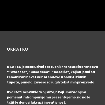
UKRATKO
K&A TEX je ekskluzivni zastupnik francuskih brendova
“Texdecor”, “Casadeco” i “Casellio”, koji su jedni od
renomiranih svetskih brendova u oblasti zidnih
tapeta, panela, zavesa i drugih tekstilnih proizvoda.
Kvalitet i nesvakidašnji dizajn koji u saradnji sa
pomenutim kompanijama prezentujemo, na naše
tržište donosi luksuz i inovativnost.