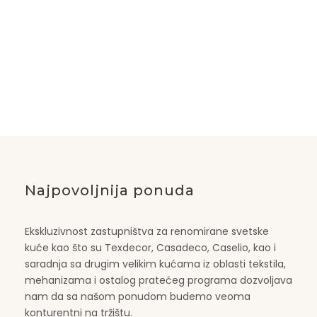
Najpovoljnija ponuda
Ekskluzivnost zastupništva za renomirane svetske
kuće kao što su Texdecor, Casadeco, Caselio, kao i
saradnja sa drugim velikim kućama iz oblasti tekstila,
mehanizama i ostalog pratećeg programa dozvoljava
nam da sa našom ponudom budemo veoma
konturentni na tržištu.