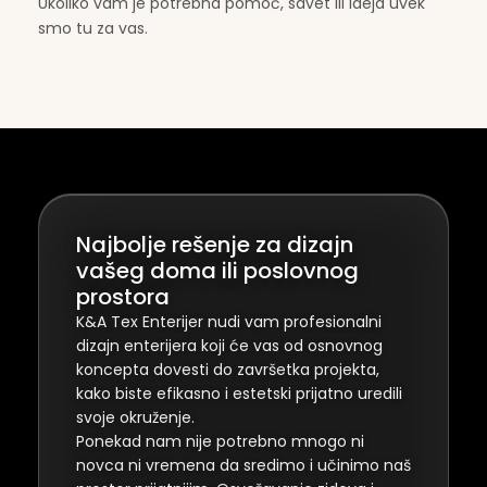
Ukoliko vam je potrebna pomoć, savet ili ideja uvek
smo tu za vas.
Najbolje rešenje za dizajn
vašeg doma ili poslovnog
prostora
K&A Tex Enterijer nudi vam profesionalni
dizajn enterijera koji će vas od osnovnog
koncepta dovesti do završetka projekta,
kako biste efikasno i estetski prijatno uredili
svoje okruženje.
Ponekad nam nije potrebno mnogo ni
novca ni vremena da sredimo i učinimo naš