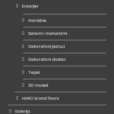
Enterijer
Garnišne
Sistemi i mehanizmi
Dekorativni jastuci
Dekorativni dodaci
Tepisi
3D modeli
HARO brand floors
Galerija