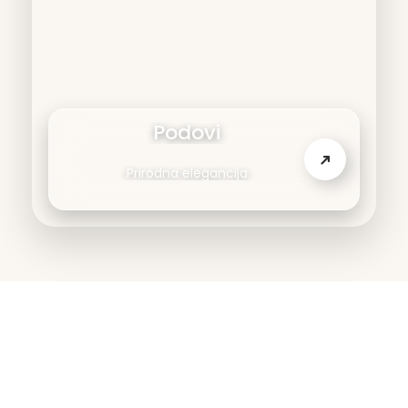
Podovi
➜
Prirodna elegancija