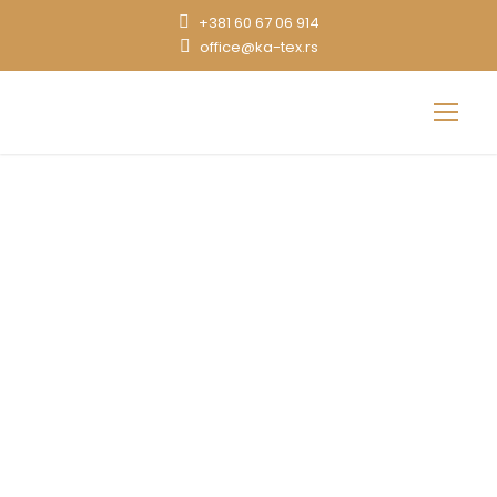
+381 60 67 06 914
office@ka-tex.rs