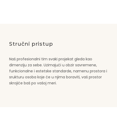
Stručni pristup
Naš profesionalni tim svaki projekat gleda kao
dimenziju za sebe. Uzimajući u obzir savremene,
funkcionalne i estetske standarde, namenu prostora i
srukturu osoba koje će u njima boraviti, vaš prostor
skrojiće baš po vašoj meri.