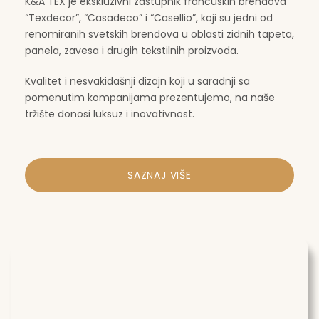
K&A TEX je ekskluzivni zastupnik francuskih brendova
“Texdecor”, “Casadeco” i “Casellio”, koji su jedni od
renomiranih svetskih brendova u oblasti zidnih tapeta,
panela, zavesa i drugih tekstilnih proizvoda.
Kvalitet i nesvakidašnji dizajn koji u saradnji sa
pomenutim kompanijama prezentujemo, na naše
tržište donosi luksuz i inovativnost.
SAZNAJ VIŠE