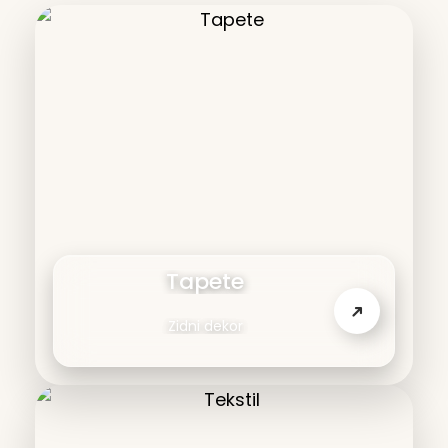
Tapete
➜
Zidni dekor