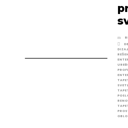
p
s
B
D
DIZA
REŠE
ENTE
UREĐ
PROF
ENTE
TAPE
SVET
TAPE
POSL
RENO
TAPE
PROS
OBLO