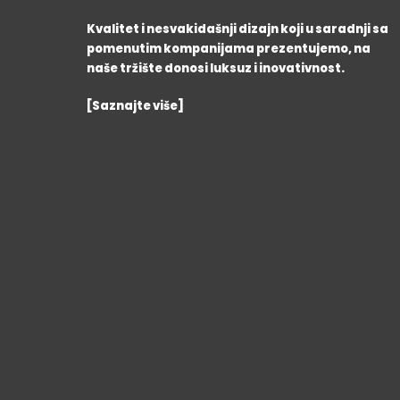
Kvalitet i nesvakidašnji dizajn koji u saradnji sa
pomenutim kompanijama prezentujemo, na
naše tržište donosi luksuz i inovativnost.
[Saznajte više]