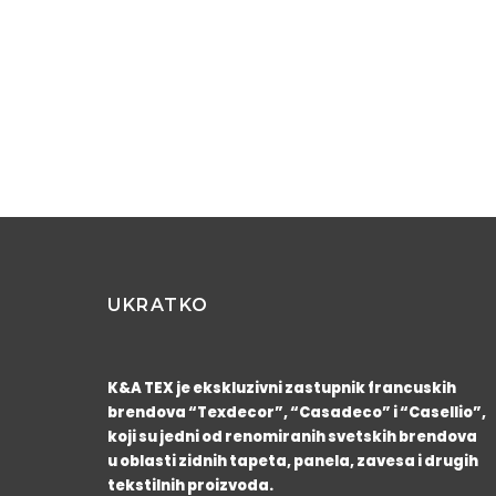
UKRATKO
K&A TEX je ekskluzivni zastupnik francuskih
brendova “Texdecor”, “Casadeco” i “Casellio”,
koji su jedni od renomiranih svetskih brendova
u oblasti zidnih tapeta, panela, zavesa i drugih
tekstilnih proizvoda.