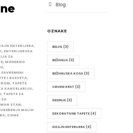
Blog
dne
OZNAKE
ZAJN ENTERIJERA
,
BELVIL
(3)
I
,
ENTERIJERSKA
IJA ZA
BEŽANIJA
(3)
TE
,
MODERNO
MU
,
,
SAVREMENI
BEŽANIJSKA KOSA
(3)
ETE I RASVETA
,
TUROM
,
TAPETE
CRVENI KRST
(3)
ZA KANCELARIJU
,
E
,
TAPETE ZA
 ZA
DEDINJE
(3)
AMAN STAN
,
UREĐENJE MALIH
DEKORATIVNE TAPETE
(4)
ORA
,
ZIDNE
DIZAJN ENTERIJERA
(4)