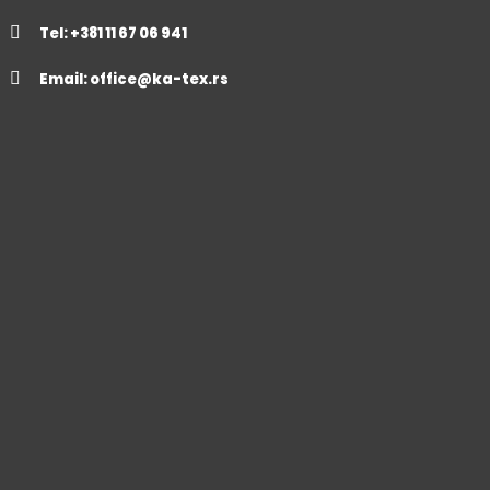
Tel: +381 11 67 06 941
Email:
office@ka-tex.rs