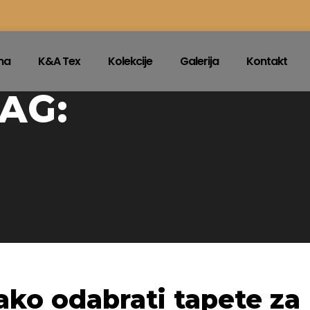
na
K&A Tex
Kolekcije
Galerija
Kontakt
AG:
ako odabrati tapete za