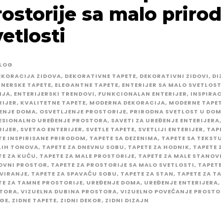
rostorije sa malo priro
vetlosti
LOG
EKORACIJA ZIDOVA
,
DEKORATIVNE TAPETE
,
DEKORATIVNI ZIDOVI
,
DI
JNERSKE TAPETE
,
ELEGANTNE TAPETE
,
ENTERIJER SA MALO SVETLOST
NJA
,
ENTERIJERSKI TRENDOVI
,
FUNKCIONALAN ENTERIJER
,
INSPIRAC
RIJER
,
KVALITETNE TAPETE
,
MODERNA DEKORACIJA
,
MODERNE TAPE
ENJE DOMA
,
OSVETLJENJE PROSTORIJE
,
PRIRODNA SVETLOST U DO
ESIONALNO UREĐENJE PROSTORA
,
SAVETI ZA UREĐENJE ENTERIJERA
RIJER
,
SVETAO ENTERIJER
,
SVETLE TAPETE
,
SVETLIJI ENTERIJER
,
TAP
TE INSPIRISANE PRIRODOM
,
TAPETE SA DEZENIMA
,
TAPETE SA TEKS
LIH TONOVA
,
TAPETE ZA DNEVNU SOBU
,
TAPETE ZA HODNIK
,
TAPETE 
TE ZA KUĆU
,
TAPETE ZA MALE PROSTORIJE
,
TAPETE ZA MALE STANOV
OVNI PROSTOR
,
TAPETE ZA PROSTORIJE SA MALO SVETLOSTI
,
TAPETE
VIRANJE
,
TAPETE ZA SPAVAĆU SOBU
,
TAPETE ZA STAN
,
TAPETE ZA T
TE ZA TAMNE PROSTORIJE
,
UREĐENJE DOMA
,
UREĐENJE ENTERIJERA
,
TORA
,
VIZUELNA DUBINA PROSTORA
,
VIZUELNO POVEĆANJE PROST
GE
,
ZIDNE TAPETE
,
ZIDNI DEKOR
,
ZIDNI DIZAJN