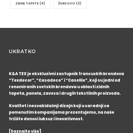
ZIDNE TAPETE
(4)
ŽARKOVO
(3)
UKRATKO
K&A TEX je ekskluzivni zastupnik francuskih brendova
“Texdecor”, “Casadeco” i “Casellio”, koji su jedni od
renomiranih svetskih brendova u oblasti zidnih
tapeta, panela, zavesa i drugih tekstilnih proizvoda.
Kvalitet i nesvakidašnji dizajn koji u saradnji sa
pomenutim kompanijama prezentujemo, na naše
tržište donosi luksuz i inovativnost.
[Saznajte više]