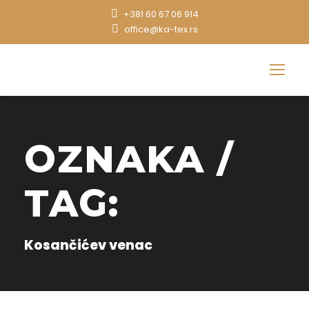
+381 60 67 06 914
office@ka-tex.rs
OZNAKA /
TAG:
Kosančićev venac