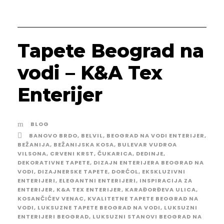
Tapete Beograd na
vodi – K&A Tex
Enterijer
BLOG
BANOVO BRDO
,
BELVIL
,
BEOGRAD NA VODI ENTERIJER
,
BEŽANIJA
,
BEŽANIJSKA KOSA
,
BULEVAR VUDROA
VILSONA
,
CRVENI KRST
,
ČUKARICA
,
DEDINJE
,
DEKORATIVNE TAPETE
,
DIZAJN ENTERIJERA BEOGRAD NA
VODI
,
DIZAJNERSKE TAPETE
,
DORĆOL
,
EKSKLUZIVNI
ENTERIJERI
,
ELEGANTNI ENTERIJERI
,
INSPIRACIJA ZA
ENTERIJER
,
K&A TEX ENTERIJER
,
KARAĐORĐEVA ULICA
,
KOSANČIĆEV VENAC
,
KVALITETNE TAPETE BEOGRAD NA
VODI
,
LUKSUZNE TAPETE BEOGRAD NA VODI
,
LUKSUZNI
ENTERIJERI BEOGRAD
,
LUKSUZNI STANOVI BEOGRAD NA