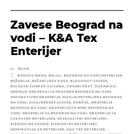
Zavese Beograd na
vodi – K&A Tex
Enterijer
BLOG
BANOVO BRDO
,
BELVIL
,
BEOGRAD NA VODI ENTERIJER
,
BEŽANIJA
,
BEŽANIJSKA KOSA
,
BLACKOUT ZAVESE
,
BULEVAR VUDROA VILSONA
,
CRVENI KRST
,
ČUKARICA
,
DEDINJE
,
DEKORACIJA PROZORA BEOGRAD NA VODI
,
DEKORATIVNE DRAPERIJE
,
DIZAJN ENTERIJERA BEOGRAD
NA VODI
,
DIZAJNERSKE ZAVESE
,
DORĆOL
,
DRAPERIJE
BEOGRAD NA VODI
,
DRAPERIJE PO MERI BEOGRAD NA
VODI
,
DRAPERIJE ZA BEOGRAD NA VODI
,
DRAPERIJE ZA
LUKSUZNE ENTERIJERE
,
EKSKLUZIVNI ENTERIJERI
,
ELEGANTNE ZAVESE
,
ELEGANTNI ENTERIJERI
,
INSPIRACIJA ZA ENTERIJER
,
K&A TEX ENTERIJER
,