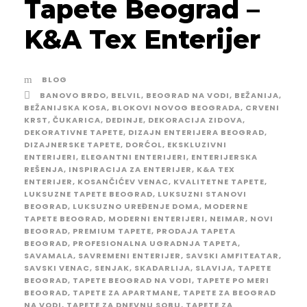
Tapete Beograd –
K&A Tex Enterijer
BLOG
BANOVO BRDO
,
BELVIL
,
BEOGRAD NA VODI
,
BEŽANIJA
,
BEŽANIJSKA KOSA
,
BLOKOVI NOVOG BEOGRADA
,
CRVENI
KRST
,
ČUKARICA
,
DEDINJE
,
DEKORACIJA ZIDOVA
,
DEKORATIVNE TAPETE
,
DIZAJN ENTERIJERA BEOGRAD
,
DIZAJNERSKE TAPETE
,
DORĆOL
,
EKSKLUZIVNI
ENTERIJERI
,
ELEGANTNI ENTERIJERI
,
ENTERIJERSKA
REŠENJA
,
INSPIRACIJA ZA ENTERIJER
,
K&A TEX
ENTERIJER
,
KOSANČIĆEV VENAC
,
KVALITETNE TAPETE
,
LUKSUZNE TAPETE BEOGRAD
,
LUKSUZNI STANOVI
BEOGRAD
,
LUKSUZNO UREĐENJE DOMA
,
MODERNE
TAPETE BEOGRAD
,
MODERNI ENTERIJERI
,
NEIMAR
,
NOVI
BEOGRAD
,
PREMIUM TAPETE
,
PRODAJA TAPETA
BEOGRAD
,
PROFESIONALNA UGRADNJA TAPETA
,
SAVAMALA
,
SAVREMENI ENTERIJER
,
SAVSKI AMFITEATAR
,
SAVSKI VENAC
,
SENJAK
,
SKADARLIJA
,
SLAVIJA
,
TAPETE
BEOGRAD
,
TAPETE BEOGRAD NA VODI
,
TAPETE PO MERI
BEOGRAD
,
TAPETE ZA APARTMANE
,
TAPETE ZA BEOGRAD
NA VODI
,
TAPETE ZA DNEVNU SOBU
,
TAPETE ZA