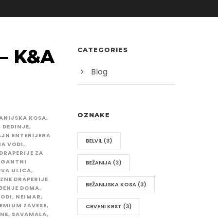
 – K&A
CATEGORIES
Blog
OZNAKE
ANIJSKA KOSA
,
,
DEDINJE
,
AJN ENTERIJERA
BELVIL
(3)
NA VODI
,
DRAPERIJE ZA
EGANTNI
BEŽANIJA
(3)
VA ULICA
,
ZNE DRAPERIJE
BEŽANIJSKA KOSA
(3)
ĐENJE DOMA
,
VODI
,
NEIMAR
,
EMIUM ZAVESE
,
CRVENI KRST
(3)
INE
,
SAVAMALA
,