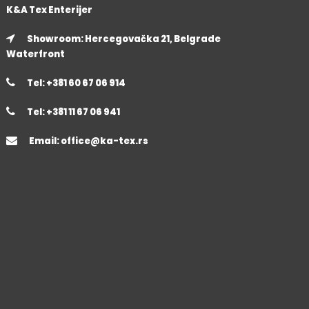
K&A Tex Enterijer
Showroom: Hercegovačka 21, Belgrade
Waterfront
Tel: +381 60 67 06 914
Tel: +381 11 67 06 941
Email:
office@ka-tex.rs