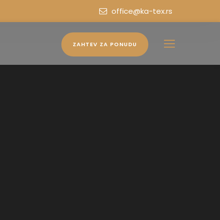
office@ka-tex.rs
ZAHTEV ZA PONUDU