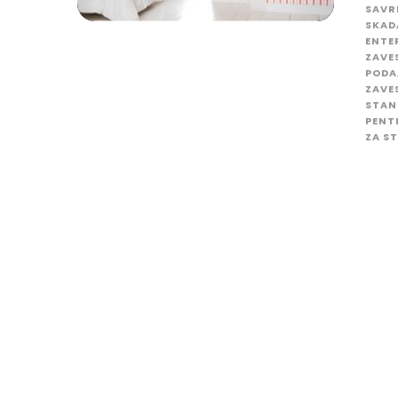
SAVR
SKAD
ENTE
ZAVE
PODA
ZAVE
STAN
PENT
ZA S