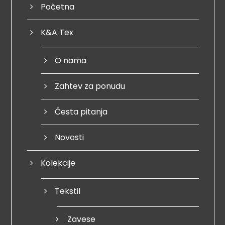
Početna
K&A Tex
O nama
Zahtev za ponudu
Česta pitanja
Novosti
Kolekcije
Tekstil
Zavese