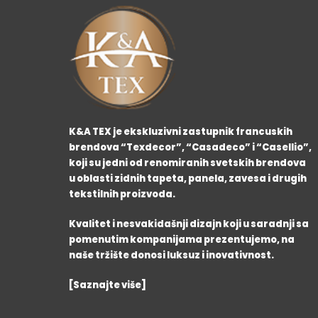
K&A TEX je ekskluzivni zastupnik francuskih
brendova “Texdecor”, “Casadeco” i “Casellio”,
koji su jedni od renomiranih svetskih brendova
u oblasti zidnih tapeta, panela, zavesa i drugih
tekstilnih proizvoda.
Kvalitet i nesvakidašnji dizajn koji u saradnji sa
pomenutim kompanijama prezentujemo, na
naše tržište donosi luksuz i inovativnost.
[Saznajte više]