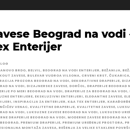
avese Beograd na vodi
ex Enterijer
BLOG
BANOVO BRDO
,
BELVIL
,
BEOGRAD NA VODI ENTERIJER
,
BEŽANIJA
,
BEŽ
KOUT ZAVESE
,
BULEVAR VUDROA VILSONA
,
CRVENI KRST
,
ČUKARICA
RACIJA PROZORA BEOGRAD NA VODI
,
DEKORATIVNE DRAPERIJE
,
DIZ
RAD NA VODI
,
DIZAJNERSKE ZAVESE
,
DORĆOL
,
DRAPERIJE BEOGRAD 
ERIJE PO MERI BEOGRAD NA VODI
,
DRAPERIJE ZA BEOGRAD NA VODI
,
UZNE ENTERIJERE
,
EKSKLUZIVNI ENTERIJERI
,
ELEGANTNE ZAVESE
,
EL
RIJERI
,
INSPIRACIJA ZA ENTERIJER
,
K&A TEX ENTERIJER
,
KARAĐORĐE
NČIĆEV VENAC
,
KVALITETNE DRAPERIJE
,
KVALITETNE ZAVESE
,
LUKSU
RAD NA VODI
,
LUKSUZNE ZAVESE BEOGRAD NA VODI
,
LUKSUZNO URE
RNE DRAPERIJE BEOGRAD NA VODI
,
MODERNE ZAVESE BEOGRAD NA 
 BEOGRAD
,
PREMIUM DRAPERIJE
,
PREMIUM UREĐENJE PROSTORA
,
PR
ESIONALNA MONTAŽA ZAVESA
,
REŠENJA ZA VELIKE STAKLENE POVRŠ