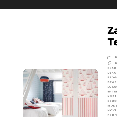
Z
T
BLAC
DEKO
BEOG
DRAP
LUKS
ENTE
KOSA
BEOG
MODE
NOVI
PROF