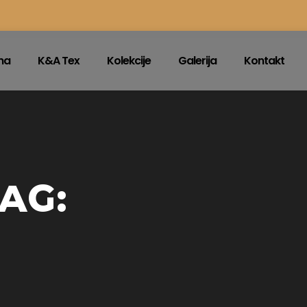
na
K&A Tex
Kolekcije
Galerija
Kontakt
AG: