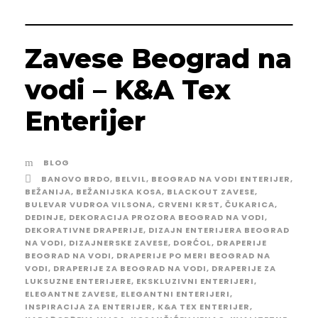
Zavese Beograd na
vodi – K&A Tex
Enterijer
BLOG
BANOVO BRDO
,
BELVIL
,
BEOGRAD NA VODI ENTERIJER
,
BEŽANIJA
,
BEŽANIJSKA KOSA
,
BLACKOUT ZAVESE
,
BULEVAR VUDROA VILSONA
,
CRVENI KRST
,
ČUKARICA
,
DEDINJE
,
DEKORACIJA PROZORA BEOGRAD NA VODI
,
DEKORATIVNE DRAPERIJE
,
DIZAJN ENTERIJERA BEOGRAD
NA VODI
,
DIZAJNERSKE ZAVESE
,
DORĆOL
,
DRAPERIJE
BEOGRAD NA VODI
,
DRAPERIJE PO MERI BEOGRAD NA
VODI
,
DRAPERIJE ZA BEOGRAD NA VODI
,
DRAPERIJE ZA
LUKSUZNE ENTERIJERE
,
EKSKLUZIVNI ENTERIJERI
,
ELEGANTNE ZAVESE
,
ELEGANTNI ENTERIJERI
,
INSPIRACIJA ZA ENTERIJER
,
K&A TEX ENTERIJER
,