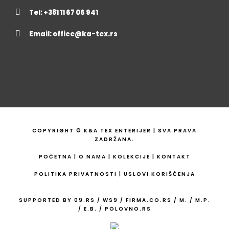
Tel: +381 11 67 06 941
Email:
office@ka-tex.rs
COPYRIGHT © K&A TEX ENTERIJER | SVA PRAVA
ZADRŽANA.
POČETNA
|
O NAMA
|
KOLEKCIJE
|
KONTAKT
POLITIKA PRIVATNOSTI
|
USLOVI KORIŠĆENJA
SUPPORTED BY
09.RS
/
WS9
/
FIRMA.CO.RS
/
M.
/
M.P.
/
E.B.
/
POLOVNO.RS