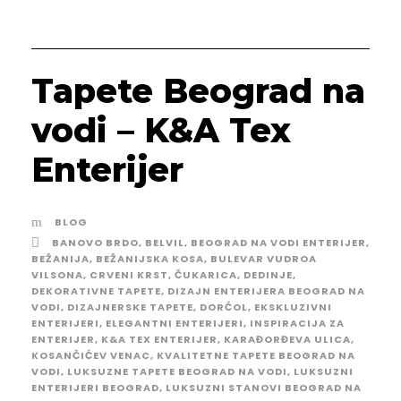
Tapete Beograd na
vodi – K&A Tex
Enterijer
BLOG
BANOVO BRDO
,
BELVIL
,
BEOGRAD NA VODI ENTERIJER
,
BEŽANIJA
,
BEŽANIJSKA KOSA
,
BULEVAR VUDROA
VILSONA
,
CRVENI KRST
,
ČUKARICA
,
DEDINJE
,
DEKORATIVNE TAPETE
,
DIZAJN ENTERIJERA BEOGRAD NA
VODI
,
DIZAJNERSKE TAPETE
,
DORĆOL
,
EKSKLUZIVNI
ENTERIJERI
,
ELEGANTNI ENTERIJERI
,
INSPIRACIJA ZA
ENTERIJER
,
K&A TEX ENTERIJER
,
KARAĐORĐEVA ULICA
,
KOSANČIĆEV VENAC
,
KVALITETNE TAPETE BEOGRAD NA
VODI
,
LUKSUZNE TAPETE BEOGRAD NA VODI
,
LUKSUZNI
ENTERIJERI BEOGRAD
,
LUKSUZNI STANOVI BEOGRAD NA