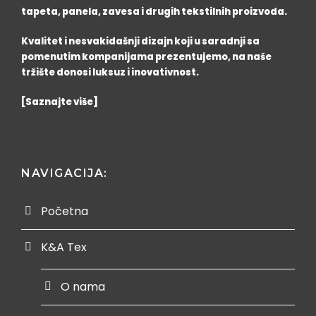
tapeta, panela, zavesa i drugih tekstilnih proizvoda.
Kvalitet i nesvakidašnji dizajn koji u saradnji sa
pomenutim kompanijama prezentujemo, na naše
tržište donosi luksuz i inovativnost.
[Saznajte više]
NAVIGACIJA:
Početna
K&A Tex
O nama