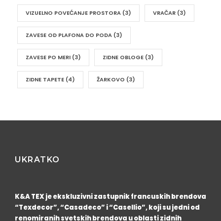
VIZUELNO POVEĆANJE PROSTORA
(3)
VRAČAR
(3)
ZAVESE OD PLAFONA DO PODA
(3)
ZAVESE PO MERI
(3)
ZIDNE OBLOGE
(3)
ZIDNE TAPETE
(4)
ŽARKOVO
(3)
UKRATKO
K&A TEX je ekskluzivni zastupnik francuskih brendova
“Texdecor”, “Casadeco” i “Casellio”, koji su jedni od
renomiranih svetskih brendova u oblasti zidnih