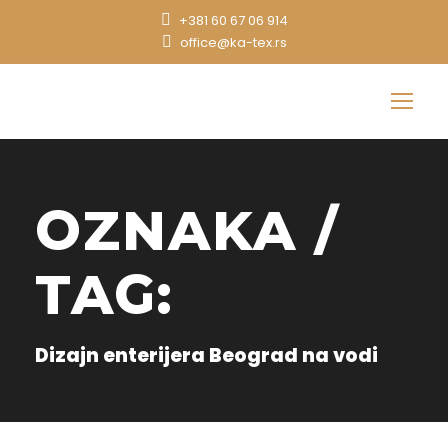
+381 60 67 06 914
office@ka-tex.rs
OZNAKA /
TAG:
Dizajn enterijera Beograd na vodi