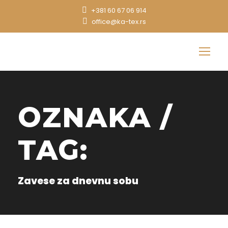
+381 60 67 06 914
office@ka-tex.rs
OZNAKA /
TAG:
Zavese za dnevnu sobu