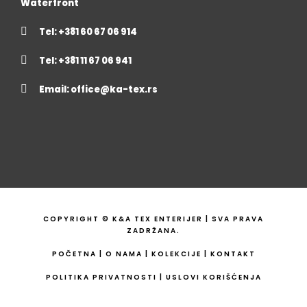
Waterfront
Tel: +381 60 67 06 914
Tel: +381 11 67 06 941
Email:
office@ka-tex.rs
COPYRIGHT © K&A TEX ENTERIJER | SVA PRAVA
ZADRŽANA.
POČETNA
|
O NAMA
|
KOLEKCIJE
|
KONTAKT
POLITIKA PRIVATNOSTI
|
USLOVI KORIŠĆENJA