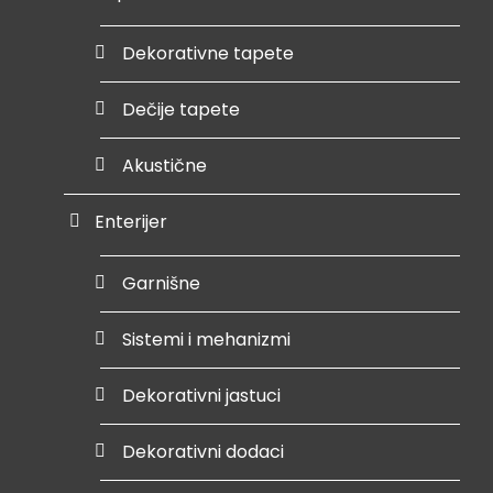
Dekorativne tapete
Dečije tapete
Akustične
Enterijer
Garnišne
Sistemi i mehanizmi
Dekorativni jastuci
Dekorativni dodaci