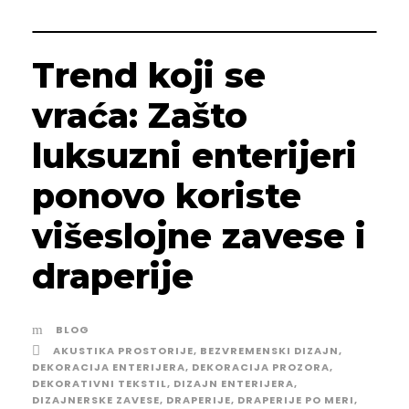
Trend koji se
vraća: Zašto
luksuzni enterijeri
ponovo koriste
višeslojne zavese i
draperije
BLOG
AKUSTIKA PROSTORIJE
,
BEZVREMENSKI DIZAJN
,
DEKORACIJA ENTERIJERA
,
DEKORACIJA PROZORA
,
DEKORATIVNI TEKSTIL
,
DIZAJN ENTERIJERA
,
DIZAJNERSKE ZAVESE
,
DRAPERIJE
,
DRAPERIJE PO MERI
,