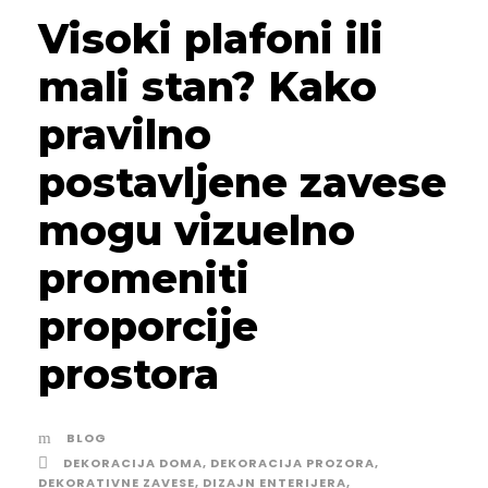
Visoki plafoni ili
mali stan? Kako
pravilno
postavljene zavese
mogu vizuelno
promeniti
proporcije
prostora
BLOG
DEKORACIJA DOMA
,
DEKORACIJA PROZORA
,
DEKORATIVNE ZAVESE
,
DIZAJN ENTERIJERA
,