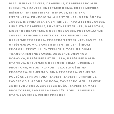
DIZAJNERSKE ZAVESE
,
DRAPERIJE
,
DRAPERIJE PO MERI
,
ELEGANTNE ZAVESE
,
ENTERIJER DOMA
,
ENTERIJERSKA
REŠENJA
,
ENTERIJERSKI TRENDOVI
,
ESTETIKA
ENTERIJERA
,
FUNKCIONALAN ENTERIJER
,
GARNIŠNE ZA
ZAVESE
,
INSPIRACIJA ZA ENTERIJER
,
KVALITETNE ZAVESE
,
LUKSUZNE DRAPERIJE
,
LUKSUZNI ENTERIJER
,
MALI STAN
,
MODERNE DRAPERIJE
,
MODERNE ZAVESE
,
POSTAVLJANJE
ZAVESA
,
PRIRODNA SVETLOST
,
PROFESIONALNO
UREĐENJE PROSTORA
,
PROSTRAN ENTERIJER
,
SAVETI ZA
UREĐENJE DOMA
,
SAVREMENI ENTERIJER
,
ŠIROKI
PROZORI
,
TEKSTIL U ENTERIJERU
,
TOPLINA DOMA
,
TRANSPARENTNE ZAVESE
,
UREĐENJE DNEVNOG
BORAVKA
,
UREĐENJE ENTERIJERA
,
UREĐENJE MALIH
STANOVA
,
UREĐENJE MODERNOG DOMA
,
UREĐENJE
PROSTORA
,
VISOKI PLAFONI
,
VIZUELNA ŠIRINA
PROSTORA
,
VIZUELNA VISINA PROSTORA
,
VIZUELNO
POVEĆANJE PROSTORA
,
ZAVESE
,
ZAVESE I DRAPERIJE
,
ZAVESE OD PLAFONA DO PODA
,
ZAVESE PO MERI
,
ZAVESE
ZA DNEVNU SOBU
,
ZAVESE ZA KUĆU
,
ZAVESE ZA MALE
PROSTORIJE
,
ZAVESE ZA SPAVAĆU SOBU
,
ZAVESE ZA
STAN
,
ZAVESE ZA VELIKE PROZORE