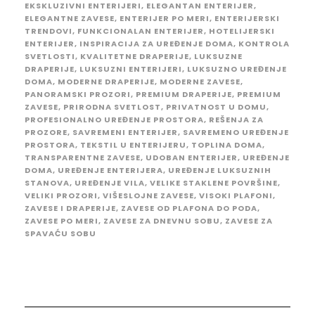
EKSKLUZIVNI ENTERIJERI
,
ELEGANTAN ENTERIJER
,
ELEGANTNE ZAVESE
,
ENTERIJER PO MERI
,
ENTERIJERSKI
TRENDOVI
,
FUNKCIONALAN ENTERIJER
,
HOTELIJERSKI
ENTERIJER
,
INSPIRACIJA ZA UREĐENJE DOMA
,
KONTROLA
SVETLOSTI
,
KVALITETNE DRAPERIJE
,
LUKSUZNE
DRAPERIJE
,
LUKSUZNI ENTERIJERI
,
LUKSUZNO UREĐENJE
DOMA
,
MODERNE DRAPERIJE
,
MODERNE ZAVESE
,
PANORAMSKI PROZORI
,
PREMIUM DRAPERIJE
,
PREMIUM
ZAVESE
,
PRIRODNA SVETLOST
,
PRIVATNOST U DOMU
,
PROFESIONALNO UREĐENJE PROSTORA
,
REŠENJA ZA
PROZORE
,
SAVREMENI ENTERIJER
,
SAVREMENO UREĐENJE
PROSTORA
,
TEKSTIL U ENTERIJERU
,
TOPLINA DOMA
,
TRANSPARENTNE ZAVESE
,
UDOBAN ENTERIJER
,
UREĐENJE
DOMA
,
UREĐENJE ENTERIJERA
,
UREĐENJE LUKSUZNIH
STANOVA
,
UREĐENJE VILA
,
VELIKE STAKLENE POVRŠINE
,
VELIKI PROZORI
,
VIŠESLOJNE ZAVESE
,
VISOKI PLAFONI
,
ZAVESE I DRAPERIJE
,
ZAVESE OD PLAFONA DO PODA
,
ZAVESE PO MERI
,
ZAVESE ZA DNEVNU SOBU
,
ZAVESE ZA
SPAVAĆU SOBU