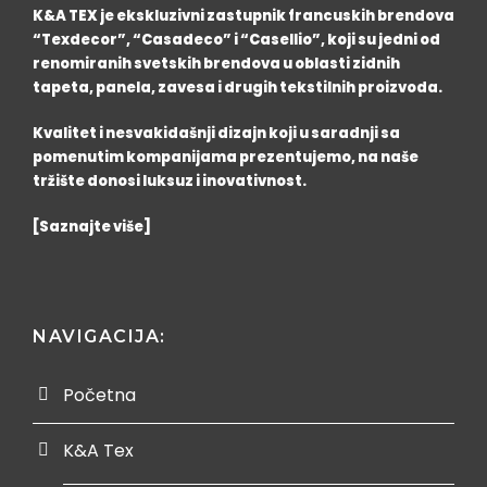
K&A TEX je ekskluzivni zastupnik francuskih brendova
“Texdecor”, “Casadeco” i “Casellio”, koji su jedni od
renomiranih svetskih brendova u oblasti zidnih
tapeta, panela, zavesa i drugih tekstilnih proizvoda.
Kvalitet i nesvakidašnji dizajn koji u saradnji sa
pomenutim kompanijama prezentujemo, na naše
tržište donosi luksuz i inovativnost.
[Saznajte više]
NAVIGACIJA:
Početna
K&A Tex