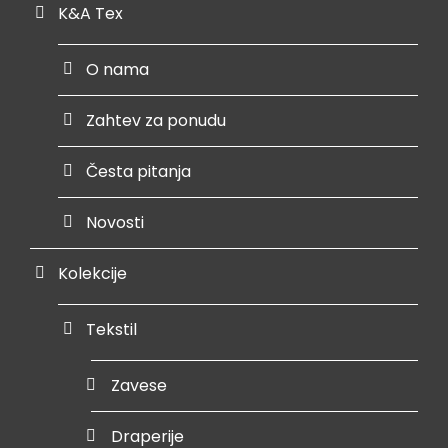
K&A Tex
O nama
Zahtev za ponudu
Česta pitanja
Novosti
Kolekcije
Tekstil
Zavese
Draperije