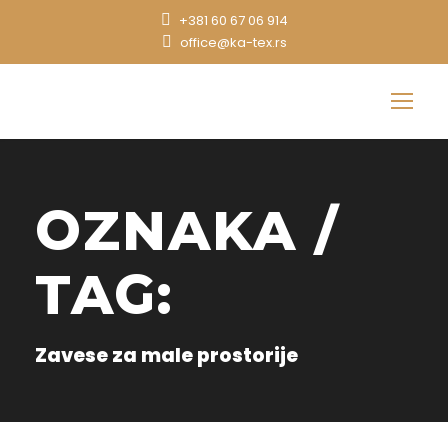
+381 60 67 06 914
office@ka-tex.rs
OZNAKA /
TAG:
Zavese za male prostorije