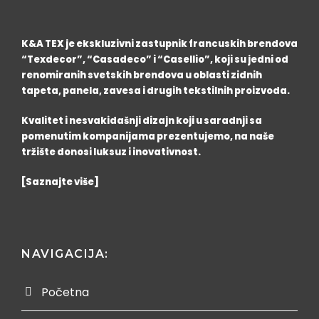
K&A TEX je ekskluzivni zastupnik francuskih brendova
“Texdecor”, “Casadeco” i “Casellio”, koji su jedni od
renomiranih svetskih brendova u oblasti zidnih
tapeta, panela, zavesa i drugih tekstilnih proizvoda.
Kvalitet i nesvakidašnji dizajn koji u saradnji sa
pomenutim kompanijama prezentujemo, na naše
tržište donosi luksuz i inovativnost.
[Saznajte više]
NAVIGACIJA:
Početna