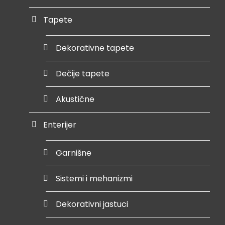
Tapete
Dekorativne tapete
Dečije tapete
Akustične
Enterijer
Garnišne
Sistemi i mehanizmi
Dekorativni jastuci