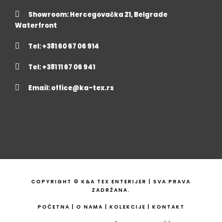
Showroom: Hercegovačka 21, Belgrade
Waterfront
Tel: +381 60 67 06 914
Tel: +381 11 67 06 941
Email:
office@ka-tex.rs
COPYRIGHT © K&A TEX ENTERIJER | SVA PRAVA
ZADRŽANA.
POČETNA
|
O NAMA
|
KOLEKCIJE
|
KONTAKT