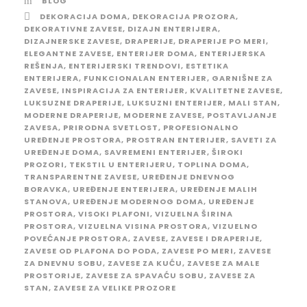
BLOG
DEKORACIJA DOMA
,
DEKORACIJA PROZORA
,
DEKORATIVNE ZAVESE
,
DIZAJN ENTERIJERA
,
DIZAJNERSKE ZAVESE
,
DRAPERIJE
,
DRAPERIJE PO MERI
,
ELEGANTNE ZAVESE
,
ENTERIJER DOMA
,
ENTERIJERSKA
REŠENJA
,
ENTERIJERSKI TRENDOVI
,
ESTETIKA
ENTERIJERA
,
FUNKCIONALAN ENTERIJER
,
GARNIŠNE ZA
ZAVESE
,
INSPIRACIJA ZA ENTERIJER
,
KVALITETNE ZAVESE
,
LUKSUZNE DRAPERIJE
,
LUKSUZNI ENTERIJER
,
MALI STAN
,
MODERNE DRAPERIJE
,
MODERNE ZAVESE
,
POSTAVLJANJE
ZAVESA
,
PRIRODNA SVETLOST
,
PROFESIONALNO
UREĐENJE PROSTORA
,
PROSTRAN ENTERIJER
,
SAVETI ZA
UREĐENJE DOMA
,
SAVREMENI ENTERIJER
,
ŠIROKI
PROZORI
,
TEKSTIL U ENTERIJERU
,
TOPLINA DOMA
,
TRANSPARENTNE ZAVESE
,
UREĐENJE DNEVNOG
BORAVKA
,
UREĐENJE ENTERIJERA
,
UREĐENJE MALIH
STANOVA
,
UREĐENJE MODERNOG DOMA
,
UREĐENJE
PROSTORA
,
VISOKI PLAFONI
,
VIZUELNA ŠIRINA
PROSTORA
,
VIZUELNA VISINA PROSTORA
,
VIZUELNO
POVEĆANJE PROSTORA
,
ZAVESE
,
ZAVESE I DRAPERIJE
,
ZAVESE OD PLAFONA DO PODA
,
ZAVESE PO MERI
,
ZAVESE
ZA DNEVNU SOBU
,
ZAVESE ZA KUĆU
,
ZAVESE ZA MALE
PROSTORIJE
,
ZAVESE ZA SPAVAĆU SOBU
,
ZAVESE ZA
STAN
,
ZAVESE ZA VELIKE PROZORE