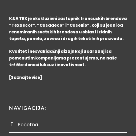
K&A TEX je ekskluzivni zastupnik francuskih brendova
“Texdecor”, “Casadeco” i “Casellio”, koji su jedni od
renomiranih svetskih brendova u oblasti zidnih
tapeta, panela, zavesa i drugih tekstilnih proizvoda.
Kvalitet i nesvakidašnji dizajn koji u saradnji sa
pomenutim kompanijama prezentujemo, na naše
tržište donosi luksuz i inovativnost.
[Saznajte više]
NAVIGACIJA:
Početna