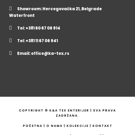
Showroom: Hercegovačka 21, Belgrade
Waterfront
Tel: +381 60 67 06 914
Tel: +381 11 67 06 941
Email:
office@ka-tex.rs
COPYRIGHT © K&A TEX ENTERIJER | SVA PRAVA
ZADRŽANA.
POČETNA
|
O NAMA
|
KOLEKCIJE
|
KONTAKT