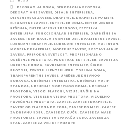
BLOG
DEKORACIJA DOMA
,
DEKORACIJA PROZORA
,
DEKORATIVNE ZAVESE
,
DIZAJN ENTERIJERA
,
DIZAJNERSKE ZAVESE
,
DRAPERIJE
,
DRAPERIJE PO MERI
,
ELEGANTNE ZAVESE
,
ENTERIJER DOMA
,
ENTERIJERSKA
REŠENJA
,
ENTERIJERSKI TRENDOVI
,
ESTETIKA
ENTERIJERA
,
FUNKCIONALAN ENTERIJER
,
GARNIŠNE ZA
ZAVESE
,
INSPIRACIJA ZA ENTERIJER
,
KVALITETNE ZAVESE
,
LUKSUZNE DRAPERIJE
,
LUKSUZNI ENTERIJER
,
MALI STAN
,
MODERNE DRAPERIJE
,
MODERNE ZAVESE
,
POSTAVLJANJE
ZAVESA
,
PRIRODNA SVETLOST
,
PROFESIONALNO
UREĐENJE PROSTORA
,
PROSTRAN ENTERIJER
,
SAVETI ZA
UREĐENJE DOMA
,
SAVREMENI ENTERIJER
,
ŠIROKI
PROZORI
,
TEKSTIL U ENTERIJERU
,
TOPLINA DOMA
,
TRANSPARENTNE ZAVESE
,
UREĐENJE DNEVNOG
BORAVKA
,
UREĐENJE ENTERIJERA
,
UREĐENJE MALIH
STANOVA
,
UREĐENJE MODERNOG DOMA
,
UREĐENJE
PROSTORA
,
VISOKI PLAFONI
,
VIZUELNA ŠIRINA
PROSTORA
,
VIZUELNA VISINA PROSTORA
,
VIZUELNO
POVEĆANJE PROSTORA
,
ZAVESE
,
ZAVESE I DRAPERIJE
,
ZAVESE OD PLAFONA DO PODA
,
ZAVESE PO MERI
,
ZAVESE
ZA DNEVNU SOBU
,
ZAVESE ZA KUĆU
,
ZAVESE ZA MALE
PROSTORIJE
,
ZAVESE ZA SPAVAĆU SOBU
,
ZAVESE ZA
STAN
,
ZAVESE ZA VELIKE PROZORE