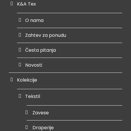
K&A Tex
O nama
Zahtev za ponudu
Česta pitanja
Novosti
Kolekcije
Tekstil
Zavese
Draperije