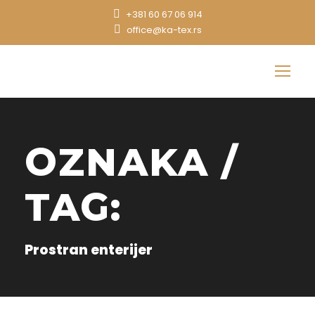
+381 60 67 06 914
office@ka-tex.rs
OZNAKA /
TAG:
Prostran enterijer