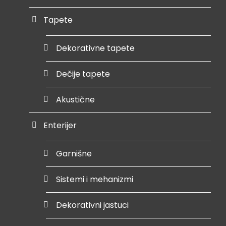
Tapete
Dekorativne tapete
Dečije tapete
Akustične
Enterijer
Garnišne
Sistemi i mehanizmi
Dekorativni jastuci