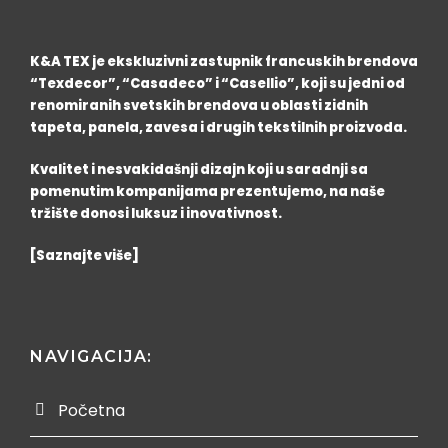
K&A TEX je ekskluzivni zastupnik francuskih brendova
“Texdecor”, “Casadeco” i “Casellio”, koji su jedni od
renomiranih svetskih brendova u oblasti zidnih
tapeta, panela, zavesa i drugih tekstilnih proizvoda.
Kvalitet i nesvakidašnji dizajn koji u saradnji sa
pomenutim kompanijama prezentujemo, na naše
tržište donosi luksuz i inovativnost.
[Saznajte više]
NAVIGACIJA:
Početna