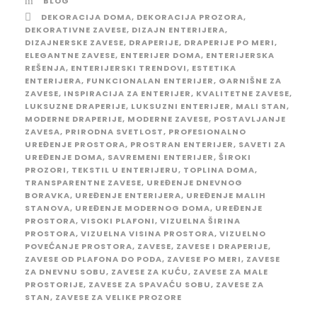
BLOG
DEKORACIJA DOMA
,
DEKORACIJA PROZORA
,
DEKORATIVNE ZAVESE
,
DIZAJN ENTERIJERA
,
DIZAJNERSKE ZAVESE
,
DRAPERIJE
,
DRAPERIJE PO MERI
,
ELEGANTNE ZAVESE
,
ENTERIJER DOMA
,
ENTERIJERSKA
REŠENJA
,
ENTERIJERSKI TRENDOVI
,
ESTETIKA
ENTERIJERA
,
FUNKCIONALAN ENTERIJER
,
GARNIŠNE ZA
ZAVESE
,
INSPIRACIJA ZA ENTERIJER
,
KVALITETNE ZAVESE
,
LUKSUZNE DRAPERIJE
,
LUKSUZNI ENTERIJER
,
MALI STAN
,
MODERNE DRAPERIJE
,
MODERNE ZAVESE
,
POSTAVLJANJE
ZAVESA
,
PRIRODNA SVETLOST
,
PROFESIONALNO
UREĐENJE PROSTORA
,
PROSTRAN ENTERIJER
,
SAVETI ZA
UREĐENJE DOMA
,
SAVREMENI ENTERIJER
,
ŠIROKI
PROZORI
,
TEKSTIL U ENTERIJERU
,
TOPLINA DOMA
,
TRANSPARENTNE ZAVESE
,
UREĐENJE DNEVNOG
BORAVKA
,
UREĐENJE ENTERIJERA
,
UREĐENJE MALIH
STANOVA
,
UREĐENJE MODERNOG DOMA
,
UREĐENJE
PROSTORA
,
VISOKI PLAFONI
,
VIZUELNA ŠIRINA
PROSTORA
,
VIZUELNA VISINA PROSTORA
,
VIZUELNO
POVEĆANJE PROSTORA
,
ZAVESE
,
ZAVESE I DRAPERIJE
,
ZAVESE OD PLAFONA DO PODA
,
ZAVESE PO MERI
,
ZAVESE
ZA DNEVNU SOBU
,
ZAVESE ZA KUĆU
,
ZAVESE ZA MALE
PROSTORIJE
,
ZAVESE ZA SPAVAĆU SOBU
,
ZAVESE ZA
STAN
,
ZAVESE ZA VELIKE PROZORE