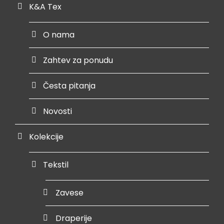
K&A Tex
O nama
Zahtev za ponudu
Česta pitanja
Novosti
Kolekcije
Tekstil
Zavese
Draperije