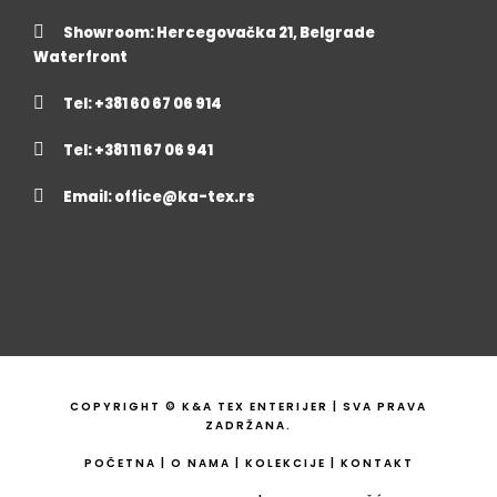
Showroom: Hercegovačka 21, Belgrade
Waterfront
Tel: +381 60 67 06 914
Tel: +381 11 67 06 941
Email:
office@ka-tex.rs
COPYRIGHT © K&A TEX ENTERIJER | SVA PRAVA
ZADRŽANA.
POČETNA
|
O NAMA
|
KOLEKCIJE
|
KONTAKT