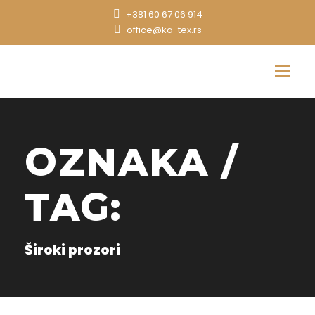
+381 60 67 06 914
office@ka-tex.rs
OZNAKA /
TAG:
Široki prozori