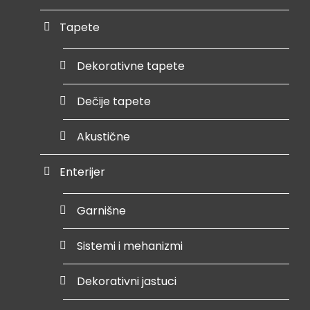
Tapete
Dekorativne tapete
Dečije tapete
Akustične
Enterijer
Garnišne
Sistemi i mehanizmi
Dekorativni jastuci