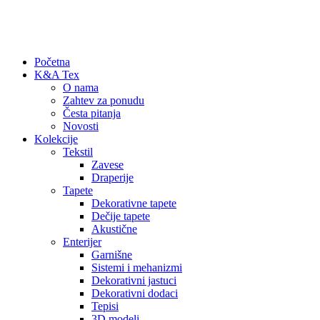
+381 60 67 06 914
office@ka-tex.rs
Početna
K&A Tex
O nama
Zahtev za ponudu
Česta pitanja
Novosti
Kolekcije
Tekstil
Zavese
Draperije
Tapete
Dekorativne tapete
Dečije tapete
Akustične
Enterijer
Garnišne
Sistemi i mehanizmi
Dekorativni jastuci
Dekorativni dodaci
Tepisi
3D modeli