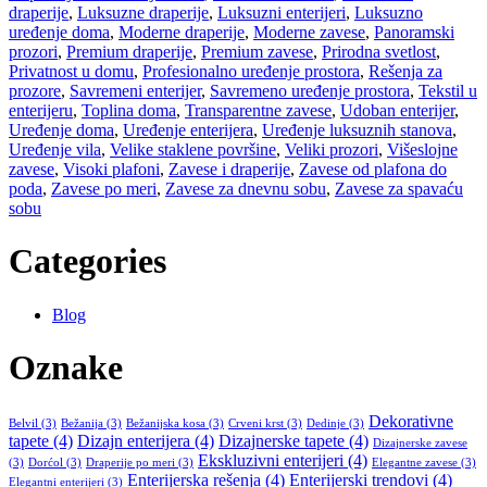
draperije
,
Luksuzne draperije
,
Luksuzni enterijeri
,
Luksuzno
uređenje doma
,
Moderne draperije
,
Moderne zavese
,
Panoramski
prozori
,
Premium draperije
,
Premium zavese
,
Prirodna svetlost
,
Privatnost u domu
,
Profesionalno uređenje prostora
,
Rešenja za
prozore
,
Savremeni enterijer
,
Savremeno uređenje prostora
,
Tekstil u
enterijeru
,
Toplina doma
,
Transparentne zavese
,
Udoban enterijer
,
Uređenje doma
,
Uređenje enterijera
,
Uređenje luksuznih stanova
,
Uređenje vila
,
Velike staklene površine
,
Veliki prozori
,
Višeslojne
zavese
,
Visoki plafoni
,
Zavese i draperije
,
Zavese od plafona do
poda
,
Zavese po meri
,
Zavese za dnevnu sobu
,
Zavese za spavaću
sobu
Categories
Blog
Oznake
Dekorativne
Belvil
(3)
Bežanija
(3)
Bežanijska kosa
(3)
Crveni krst
(3)
Dedinje
(3)
tapete
(4)
Dizajn enterijera
(4)
Dizajnerske tapete
(4)
Dizajnerske zavese
Ekskluzivni enterijeri
(4)
(3)
Dorćol
(3)
Draperije po meri
(3)
Elegantne zavese
(3)
Enterijerska rešenja
(4)
Enterijerski trendovi
(4)
Elegantni enterijeri
(3)