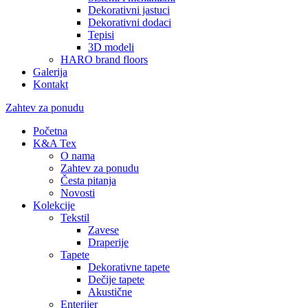
Dekorativni jastuci
Dekorativni dodaci
Tepisi
3D modeli
HARO brand floors
Galerija
Kontakt
Zahtev za ponudu
Početna
K&A Tex
O nama
Zahtev za ponudu
Česta pitanja
Novosti
Kolekcije
Tekstil
Zavese
Draperije
Tapete
Dekorativne tapete
Dečije tapete
Akustične
Enterijer