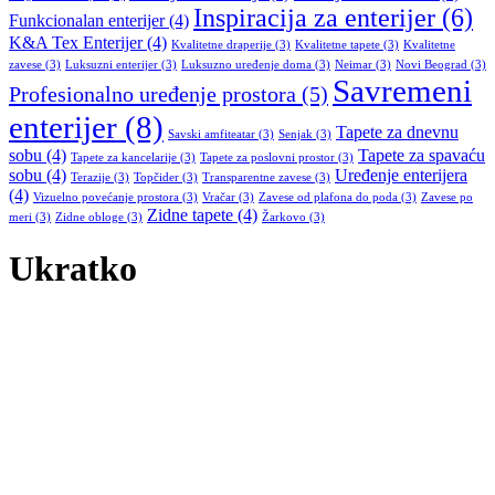
Inspiracija za enterijer
(6)
Funkcionalan enterijer
(4)
K&A Tex Enterijer
(4)
Kvalitetne draperije
(3)
Kvalitetne tapete
(3)
Kvalitetne
zavese
(3)
Luksuzni enterijer
(3)
Luksuzno uređenje doma
(3)
Neimar
(3)
Novi Beograd
(3)
Savremeni
Profesionalno uređenje prostora
(5)
enterijer
(8)
Tapete za dnevnu
Savski amfiteatar
(3)
Senjak
(3)
sobu
(4)
Tapete za spavaću
Tapete za kancelarije
(3)
Tapete za poslovni prostor
(3)
sobu
(4)
Uređenje enterijera
Terazije
(3)
Topčider
(3)
Transparentne zavese
(3)
(4)
Vizuelno povećanje prostora
(3)
Vračar
(3)
Zavese od plafona do poda
(3)
Zavese po
Zidne tapete
(4)
meri
(3)
Zidne obloge
(3)
Žarkovo
(3)
Ukratko
K&A TEX je ekskluzivni zastupnik francuskih brendova
“Texdecor”, “Casadeco” i “Casellio”, koji su jedni od renomiranih
svetskih brendova u oblasti zidnih tapeta, panela, zavesa i drugih
tekstilnih proizvoda.
Kvalitet i nesvakidašnji dizajn koji u saradnji sa pomenutim
kompanijama prezentujemo, na naše tržište donosi luksuz i
inovativnost.