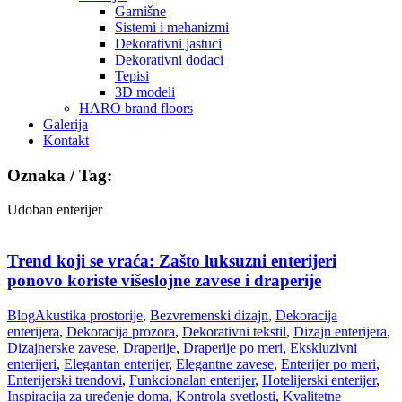
Garnišne
Sistemi i mehanizmi
Dekorativni jastuci
Dekorativni dodaci
Tepisi
3D modeli
HARO brand floors
Galerija
Kontakt
Oznaka / Tag:
Udoban enterijer
Trend koji se vraća: Zašto luksuzni enterijeri
ponovo koriste višeslojne zavese i draperije
Blog
Akustika prostorije
,
Bezvremenski dizajn
,
Dekoracija
enterijera
,
Dekoracija prozora
,
Dekorativni tekstil
,
Dizajn enterijera
,
Dizajnerske zavese
,
Draperije
,
Draperije po meri
,
Ekskluzivni
enterijeri
,
Elegantan enterijer
,
Elegantne zavese
,
Enterijer po meri
,
Enterijerski trendovi
,
Funkcionalan enterijer
,
Hotelijerski enterijer
,
Inspiracija za uređenje doma
,
Kontrola svetlosti
,
Kvalitetne