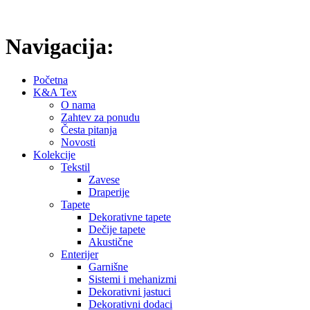
[Saznajte više]
Navigacija:
Početna
K&A Tex
O nama
Zahtev za ponudu
Česta pitanja
Novosti
Kolekcije
Tekstil
Zavese
Draperije
Tapete
Dekorativne tapete
Dečije tapete
Akustične
Enterijer
Garnišne
Sistemi i mehanizmi
Dekorativni jastuci
Dekorativni dodaci