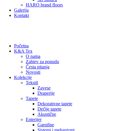
HARO brand floors
Galerija
Kontakt
+381 60 67 06 914
office@ka-tex.rs
Početna
K&A Tex
O nama
Zahtev za ponudu
Česta pitanja
Novosti
Kolekcije
Tekstil
Zavese
Draperije
Tapete
Dekorativne tapete
Dečije tapete
Akustične
Enterijer
Garnišne
Sistemi i mehanizmi