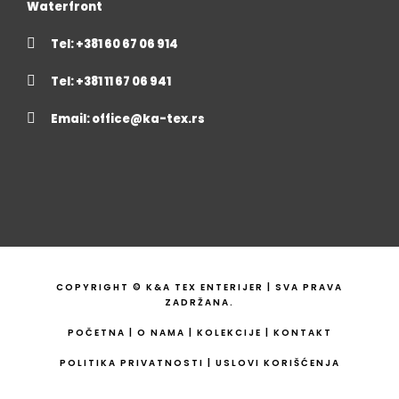
Waterfront
Tel: +381 60 67 06 914
Tel: +381 11 67 06 941
Email:
office@ka-tex.rs
COPYRIGHT © K&A TEX ENTERIJER | SVA PRAVA
ZADRŽANA.
POČETNA
|
O NAMA
|
KOLEKCIJE
|
KONTAKT
POLITIKA PRIVATNOSTI
|
USLOVI KORIŠĆENJA