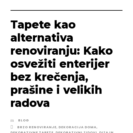
Tapete kao
alternativa
renoviranju: Kako
osvežiti enterijer
bez krečenja,
prašine i velikih
radova
BLOG
BRZO RENOVIRANJE
,
DEKORACIJA DOMA
,
DEKORATIVNE TAPETE
,
DEKORATIVNI ZIDOVI
,
DIZAJN