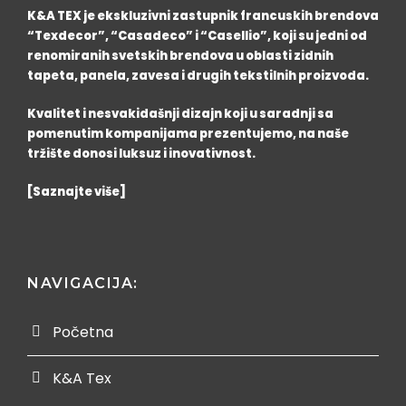
K&A TEX je ekskluzivni zastupnik francuskih brendova
“Texdecor”, “Casadeco” i “Casellio”, koji su jedni od
renomiranih svetskih brendova u oblasti zidnih
tapeta, panela, zavesa i drugih tekstilnih proizvoda.
Kvalitet i nesvakidašnji dizajn koji u saradnji sa
pomenutim kompanijama prezentujemo, na naše
tržište donosi luksuz i inovativnost.
[Saznajte više]
NAVIGACIJA:
Početna
K&A Tex