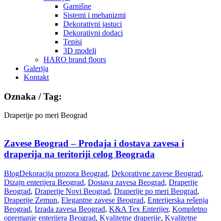
Garnišne
Sistemi i mehanizmi
Dekorativni jastuci
Dekorativni dodaci
Tepisi
3D modeli
HARO brand floors
Galerija
Kontakt
Oznaka / Tag:
Draperije po meri Beograd
Zavese Beograd – Prodaja i dostava zavesa i
draperija na teritoriji celog Beograda
Blog
Dekoracija prozora Beograd
,
Dekorativne zavese Beograd
,
Dizajn enterijera Beograd
,
Dostava zavesa Beograd
,
Draperije
Beograd
,
Draperije Novi Beograd
,
Draperije po meri Beograd
,
Draperije Zemun
,
Elegantne zavese Beograd
,
Enterijerska rešenja
Beograd
,
Izrada zavesa Beograd
,
K&A Tex Enterijer
,
Kompletno
opremanje enterijera Beograd
,
Kvalitetne draperije
,
Kvalitetne