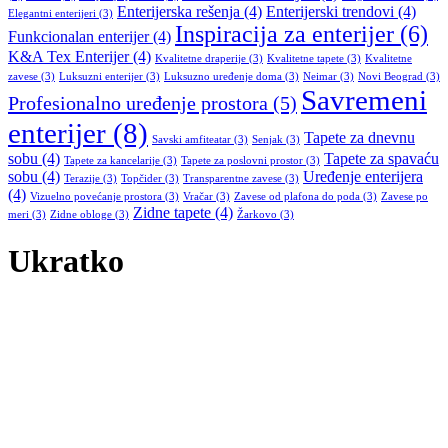
Enterijerska rešenja
(4)
Enterijerski trendovi
(4)
Elegantni enterijeri
(3)
Inspiracija za enterijer
(6)
Funkcionalan enterijer
(4)
K&A Tex Enterijer
(4)
Kvalitetne draperije
(3)
Kvalitetne tapete
(3)
Kvalitetne
zavese
(3)
Luksuzni enterijer
(3)
Luksuzno uređenje doma
(3)
Neimar
(3)
Novi Beograd
(3)
Savremeni
Profesionalno uređenje prostora
(5)
enterijer
(8)
Tapete za dnevnu
Savski amfiteatar
(3)
Senjak
(3)
sobu
(4)
Tapete za spavaću
Tapete za kancelarije
(3)
Tapete za poslovni prostor
(3)
sobu
(4)
Uređenje enterijera
Terazije
(3)
Topčider
(3)
Transparentne zavese
(3)
(4)
Vizuelno povećanje prostora
(3)
Vračar
(3)
Zavese od plafona do poda
(3)
Zavese po
Zidne tapete
(4)
meri
(3)
Zidne obloge
(3)
Žarkovo
(3)
Ukratko
K&A TEX je ekskluzivni zastupnik francuskih brendova
“Texdecor”, “Casadeco” i “Casellio”, koji su jedni od renomiranih
svetskih brendova u oblasti zidnih tapeta, panela, zavesa i drugih
tekstilnih proizvoda.
Kvalitet i nesvakidašnji dizajn koji u saradnji sa pomenutim
kompanijama prezentujemo, na naše tržište donosi luksuz i