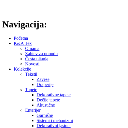
inovativnost.
[Saznajte više]
Navigacija:
Početna
K&A Tex
O nama
Zahtev za ponudu
Česta pitanja
Novosti
Kolekcije
Tekstil
Zavese
Draperije
Tapete
Dekorativne tapete
Dečije tapete
Akustične
Enterijer
Garnišne
Sistemi i mehanizmi
Dekorativni jastuci