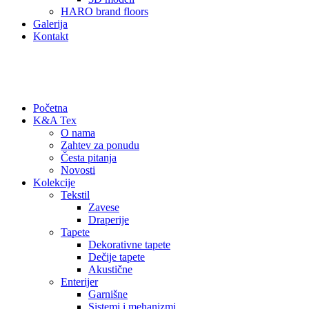
HARO brand floors
Galerija
Kontakt
+381 60 67 06 914
office@ka-tex.rs
Početna
K&A Tex
O nama
Zahtev za ponudu
Česta pitanja
Novosti
Kolekcije
Tekstil
Zavese
Draperije
Tapete
Dekorativne tapete
Dečije tapete
Akustične
Enterijer
Garnišne
Sistemi i mehanizmi