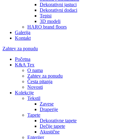
Dekorativni jastuci
Dekorativni dodaci
Tepisi
3D modeli
HARO brand floors
Galerija
Kontakt
Zahtev za ponudu
Početna
K&A Tex
O nama
Zahtev za ponudu
Česta pitanja
Novosti
Kolekcije
Tekstil
Zavese
Draperije
Tapete
Dekorativne tapete
Dečije tapete
Akustične
Enterijer