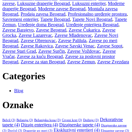
zavese
,
Luksuzne draperije Beograd
,
Luksuzni enterijer
,
Moderne
draperije Beograd
,
Moderne zavese Beograd
,
Montaža zavesa
Beograd
,
Prodaja zavesa Beograd
,
Profesionalno uređenje prostora
,
Savremeni enterijer
,
Tapete Beograd
,
Tapete Novi Beograd
,
Tapete
Zemun
,
Uređenje doma Beograd
,
Uređenje enterijera Beograd
,
Zavese Barajevo
,
Zavese Beograd
,
Zavese Čukarica
,
Zavese
Grocka
,
Zavese Lazarevac
,
Zavese Mladenovac
,
Zavese Novi
Beograd
,
Zavese Obrenovac
,
Zavese Palilula
,
Zavese po meri
Beograd
,
Zavese Rakovica
,
Zavese Savski Venac
,
Zavese Sopot
,
Zavese Stari Grad
,
Zavese Surčin
,
Zavese Voždovac
,
Zavese
Vračar
,
Zavese za kuću Beograd
,
Zavese za poslovni prostor
Beograd
,
Zavese za stan Beograd
,
Zavese Zemun
,
Zavese Zvezdara
Categories
Blog
Oznake
Dekorativne
Belvil
(3)
Bežanija
(3)
Bežanijska kosa
(3)
Crveni krst
(3)
Dedinje
(3)
tapete
(4)
Dizajn enterijera
(4)
Dizajnerske tapete
(4)
Dizajnerske zavese
Ekskluzivni enterijeri
(4)
(3)
Dorćol
(3)
Draperije po meri
(3)
Elegantne zavese
(3)