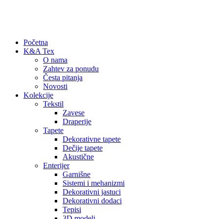
+381 60 67 06 914
office@ka-tex.rs
Početna
K&A Tex
O nama
Zahtev za ponudu
Česta pitanja
Novosti
Kolekcije
Tekstil
Zavese
Draperije
Tapete
Dekorativne tapete
Dečije tapete
Akustične
Enterijer
Garnišne
Sistemi i mehanizmi
Dekorativni jastuci
Dekorativni dodaci
Tepisi
3D modeli