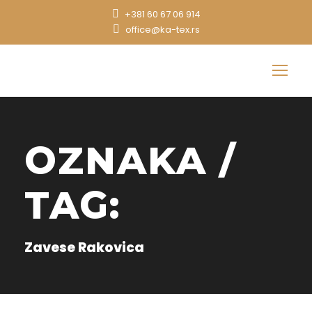
+381 60 67 06 914
office@ka-tex.rs
OZNAKA /
TAG:
Zavese Rakovica