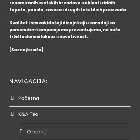
renomiranih svetskih brendova u oblasti zidnih
tapeta, panela, zavesa i drugih tekstilnih proizvoda.
Kvalitet i nesvakidašnji dizajn koji u saradnji sa
pomenutim kompanijama prezentujemo, na naše
tržište donosi luksuz i inovativnost.
[Saznajte više]
NAVIGACIJA:
Početna
K&A Tex
O nama