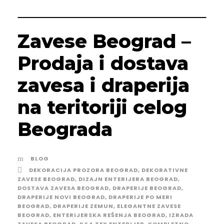
Zavese Beograd –
Prodaja i dostava
zavesa i draperija
na teritoriji celog
Beograda
BLOG
DEKORACIJA PROZORA BEOGRAD
,
DEKORATIVNE
ZAVESE BEOGRAD
,
DIZAJN ENTERIJERA BEOGRAD
,
DOSTAVA ZAVESA BEOGRAD
,
DRAPERIJE BEOGRAD
,
DRAPERIJE NOVI BEOGRAD
,
DRAPERIJE PO MERI
BEOGRAD
,
DRAPERIJE ZEMUN
,
ELEGANTNE ZAVESE
BEOGRAD
,
ENTERIJERSKA REŠENJA BEOGRAD
,
IZRADA
ZAVESA BEOGRAD
,
K&A TEX ENTERIJER
,
KOMPLETNO