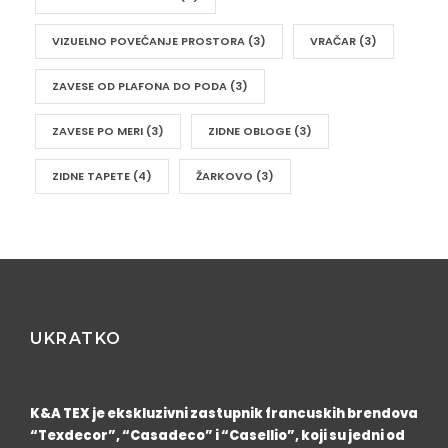
VIZUELNO POVEĆANJE PROSTORA
(3)
VRAČAR
(3)
ZAVESE OD PLAFONA DO PODA
(3)
ZAVESE PO MERI
(3)
ZIDNE OBLOGE
(3)
ZIDNE TAPETE
(4)
ŽARKOVO
(3)
UKRATKO
K&A TEX je ekskluzivni zastupnik francuskih brendova
“Texdecor”, “Casadeco” i “Casellio”, koji su jedni od