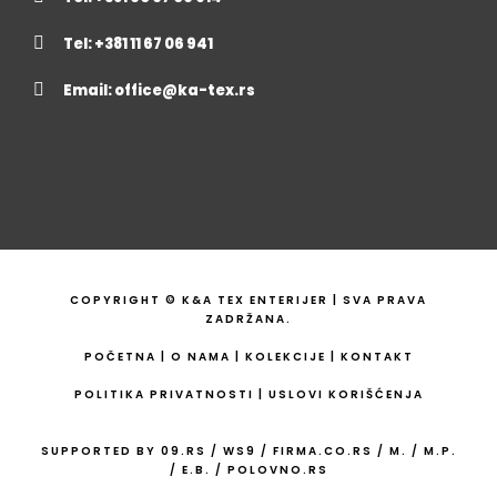
Tel: +381 11 67 06 941
Email:
office@ka-tex.rs
COPYRIGHT © K&A TEX ENTERIJER | SVA PRAVA
ZADRŽANA.
POČETNA
|
O NAMA
|
KOLEKCIJE
|
KONTAKT
POLITIKA PRIVATNOSTI
|
USLOVI KORIŠĆENJA
SUPPORTED BY
09.RS
/
WS9
/
FIRMA.CO.RS
/
M.
/
M.P.
/
E.B.
/
POLOVNO.RS